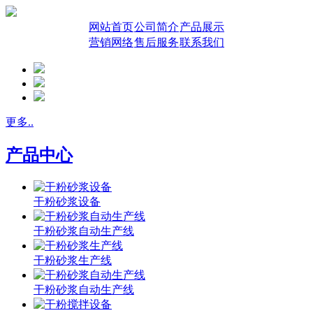
网站首页
公司简介
产品展示
营销网络
售后服务
联系我们
更多..
产品中心
干粉砂浆设备
干粉砂浆自动生产线
干粉砂浆生产线
干粉砂浆自动生产线