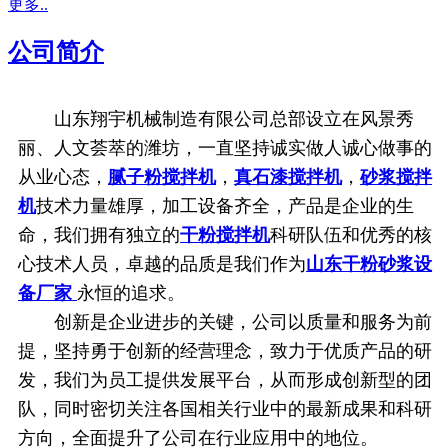
更多..
公司简介
山东翔宇机械制造有限公司总部设立在风景秀
丽、人文荟萃的潍坊，一直坚持诚实做人诚心做事的
从业心态，
腻子粉搅拌机
，
真石漆搅拌机
，
砂浆搅拌
机
技术力量雄厚，加工设备齐全，产品是企业的生
命，我们拥有独立的
干粉搅拌机
科研队伍和优秀的核
心技术人员，卓越的品质是我们作为
山东干粉砂浆设
备厂家
永恒的追求。
创新是企业进步的关键，公司以质量和服务为前
提，坚持勇于创新的经营理念，致力于优质产品的研
发，我们为员工提供发展平台，从而形成创新型的团
队，同时密切关注各国相关行业中的最新成果和科研
方向，全面提升了公司在行业应用中的地位。